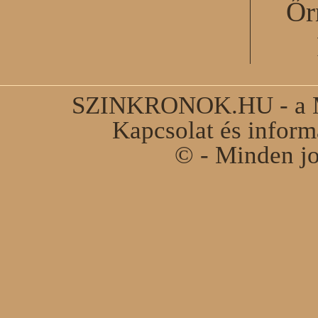
Őr
SZINKRONOK.HU - a Ma
Kapcsolat és infor
© - Minden jo