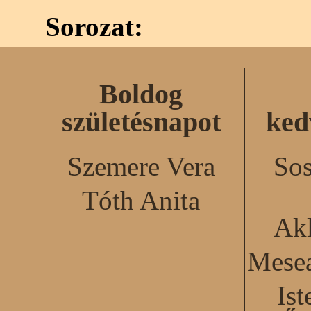
Sorozat:
Boldog
születésnapot
ked
Szemere Vera
Sos
Tóth Anita
Akl
Mesea
Ist