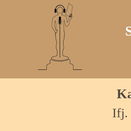
Ka
Ifj