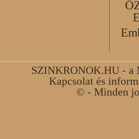
Ö
Emb
SZINKRONOK.HU - a Ma
Kapcsolat és infor
© - Minden jo