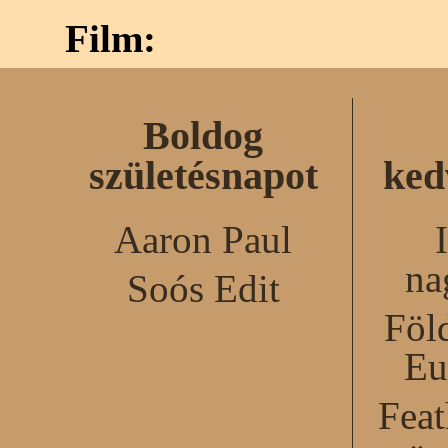
Film:
Boldog
születésnapot
ked
Aaron Paul
na
Soós Edit
Föl
Eu
Feat