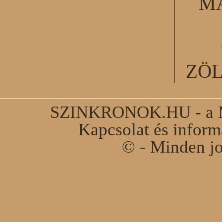
M
ZÖ
SZINKRONOK.HU - a Ma
Kapcsolat és infor
© - Minden jo