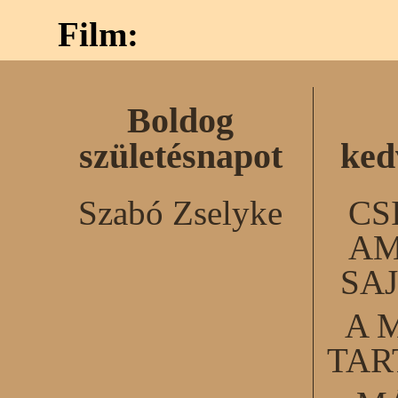
Film:
Boldog
születésnapot
ked
Szabó Zselyke
CS
AM
SA
A 
TA