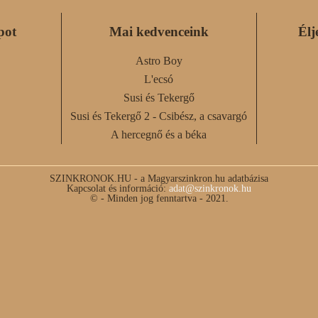
pot
Mai kedvenceink
Élj
Astro Boy
L'ecsó
Susi és Tekergő
Susi és Tekergő 2 - Csibész, a csavargó
A hercegnő és a béka
SZINKRONOK.HU - a Magyarszinkron.hu adatbázisa
Kapcsolat és információ:
adat@szinkronok.hu
© - Minden jog fenntartva - 2021.