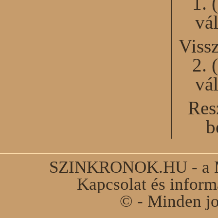
1. 
vál
Viss
2. 
vál
Res
b
SZINKRONOK.HU - a Ma
Kapcsolat és infor
© - Minden jo