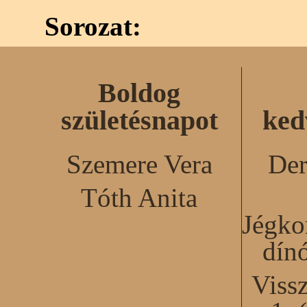
Sorozat:
Boldog
születésnapot
ked
Szemere Vera
Der
Tóth Anita
Jégko
dín
Viss