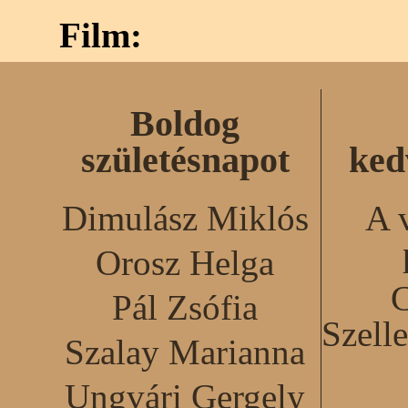
Film:
Boldog
születésnapot
ked
Dimulász Miklós
A 
Orosz Helga
C
Pál Zsófia
Szell
Szalay Marianna
Ungvári Gergely