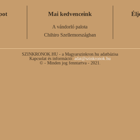
pot
Mai kedvenceink
Élj
A vándorló palota
Chihiro Szellemországban
SZINKRONOK.HU - a Magyarszinkron.hu adatbázisa
Kapcsolat és információ:
adat@szinkronok.hu
© - Minden jog fenntartva - 2021.