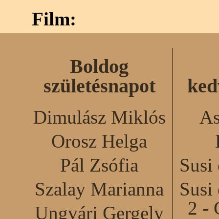
Film:
Boldog
születésnapot
ked
Dimulász Miklós
As
Orosz Helga
Pál Zsófia
Susi
Szalay Marianna
Susi
2 - 
Ungvári Gergely