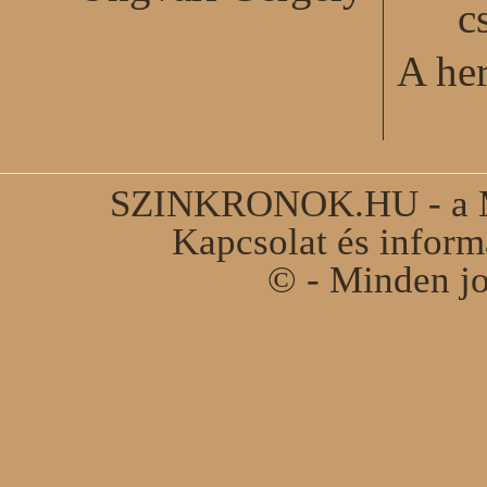
c
A he
SZINKRONOK.HU - a Ma
Kapcsolat és infor
© - Minden jo