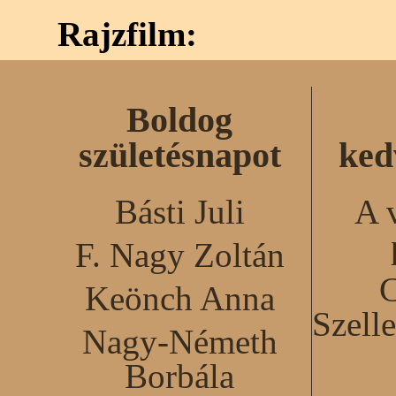
Rajzfilm:
Boldog
születésnapot
ked
Básti Juli
A 
F. Nagy Zoltán
C
Keönch Anna
Szell
Nagy-Németh
Borbála