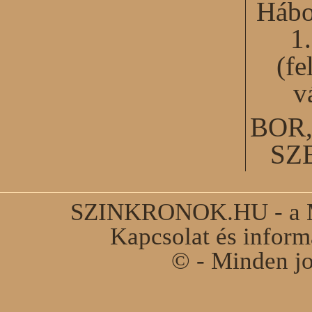
Hábo
1
(fe
v
BOR
SZ
SZINKRONOK.HU - a Ma
Kapcsolat és infor
© - Minden jo