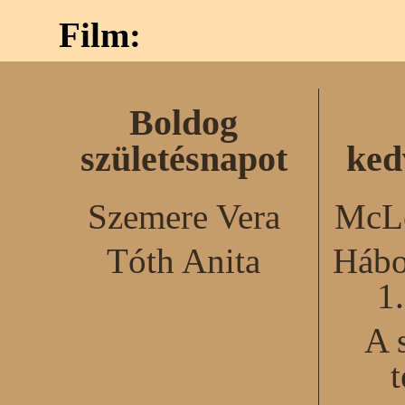
Film:
Boldog
születésnapot
ked
Szemere Vera
McLe
Tóth Anita
Hábo
1
A 