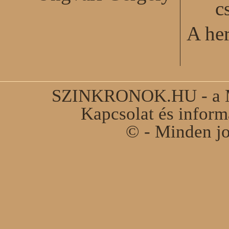
c
A he
SZINKRONOK.HU - a Ma
Kapcsolat és infor
© - Minden jo