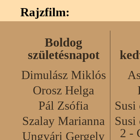
Rajzfilm:
Boldog
születésnapot
ked
Dimulász Miklós
As
Orosz Helga
Pál Zsófia
Susi
Szalay Marianna
Susi
2 - 
Ungvári Gergely