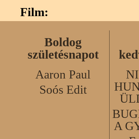
Film:
Boldog
születésnapot
ked
Aaron Paul
N
HUN
Soós Edit
ÜL
BUG
A G