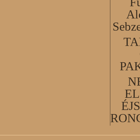
F
Al
Sebze
TA
PA
N
EL
ÉJ
RON