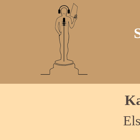
Ka
El