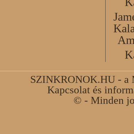
K
Jame
Kal
Am
K
SZINKRONOK.HU - a Ma
Kapcsolat és infor
© - Minden jo