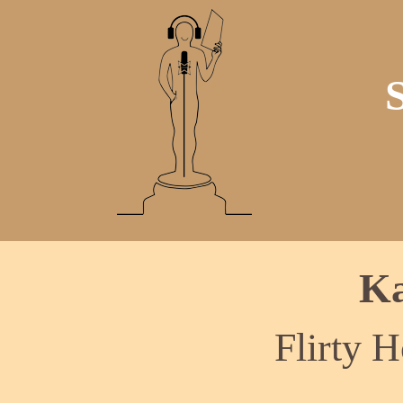
Ka
Flirty 