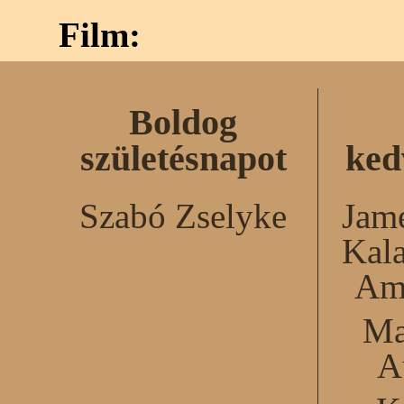
Film:
Boldog
születésnapot
ked
Szabó Zselyke
Jame
Kal
Am
Ma
A