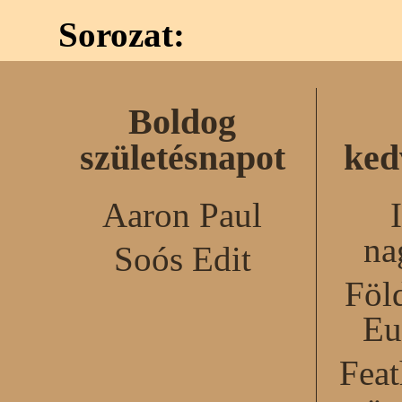
Sorozat:
Boldog
születésnapot
ked
Aaron Paul
na
Soós Edit
Föl
Eu
Feat