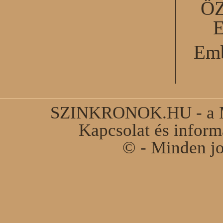
Ö
Emb
SZINKRONOK.HU - a Ma
Kapcsolat és infor
© - Minden jo