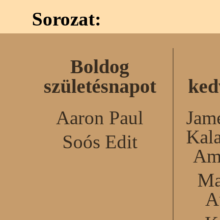
Sorozat:
Boldog
születésnapot
ked
Aaron Paul
Jame
Kal
Soós Edit
Am
Ma
A