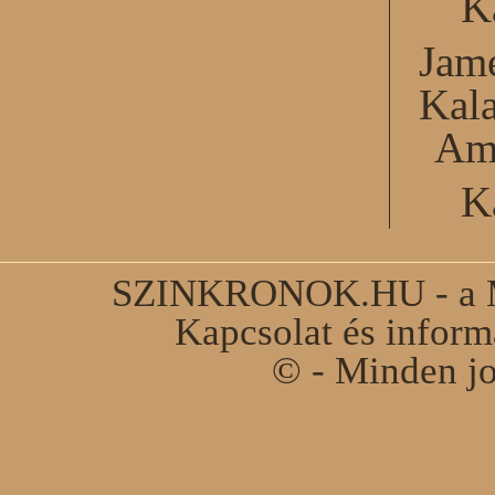
K
Jame
Kal
Am
K
SZINKRONOK.HU - a Ma
Kapcsolat és infor
© - Minden jo