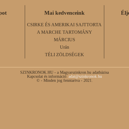
pot
Mai kedvenceink
Élj
CSIRKE ÉS AMERIKAI SAJTTORTA
A MARCHE TARTOMÁNY
MÁRCIUS
Urán
TÉLI ZÖLDSÉGEK
SZINKRONOK.HU - a Magyarszinkron.hu adatbázisa
Kapcsolat és információ:
adat@szinkronok.hu
© - Minden jog fenntartva - 2021.