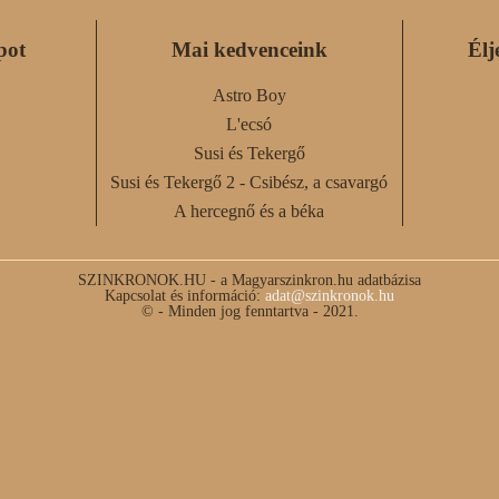
pot
Mai kedvenceink
Élj
Astro Boy
L'ecsó
Susi és Tekergő
Susi és Tekergő 2 - Csibész, a csavargó
A hercegnő és a béka
SZINKRONOK.HU - a Magyarszinkron.hu adatbázisa
Kapcsolat és információ:
adat@szinkronok.hu
© - Minden jog fenntartva - 2021.