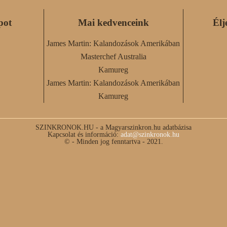
pot
Mai kedvenceink
Élj
James Martin: Kalandozások Amerikában
Masterchef Australia
Kamureg
James Martin: Kalandozások Amerikában
Kamureg
SZINKRONOK.HU - a Magyarszinkron.hu adatbázisa
Kapcsolat és információ:
adat@szinkronok.hu
© - Minden jog fenntartva - 2021.