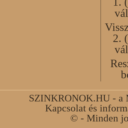
1. 
vál
Viss
2. 
vál
Res
b
SZINKRONOK.HU - a Ma
Kapcsolat és infor
© - Minden jo