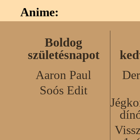
Anime:
Boldog
születésnapot
ked
Aaron Paul
Der
Soós Edit
Jégko
dín
Viss