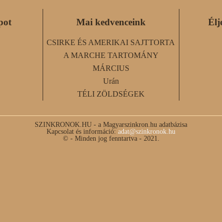
pot
Mai kedvenceink
Élj
CSIRKE ÉS AMERIKAI SAJTTORTA
A MARCHE TARTOMÁNY
MÁRCIUS
Urán
TÉLI ZÖLDSÉGEK
SZINKRONOK.HU - a Magyarszinkron.hu adatbázisa
Kapcsolat és információ:
adat@szinkronok.hu
© - Minden jog fenntartva - 2021.