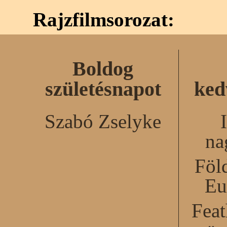
Rajzfilmsorozat:
Boldog
születésnapot
ked
Szabó Zselyke
na
Föl
Eu
Feat