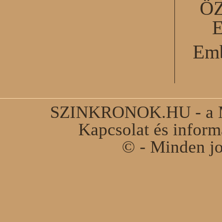
Ö
Emb
SZINKRONOK.HU - a Ma
Kapcsolat és infor
© - Minden jo