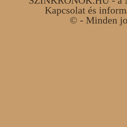
SZINKRONOK.HU - a Ma
Kapcsolat és infor
© - Minden jo