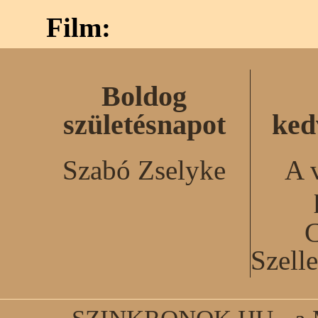
Film:
Boldog
születésnapot
ked
Szabó Zselyke
A 
C
Szell