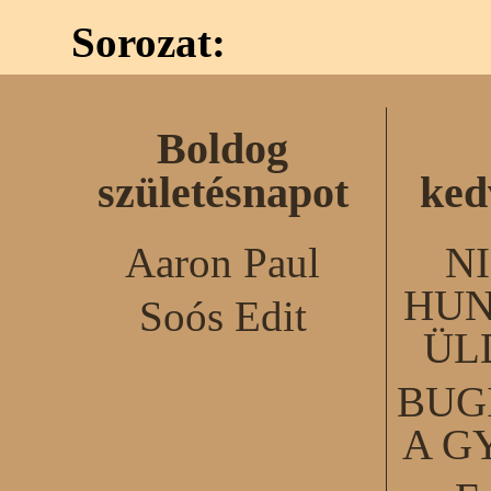
Sorozat:
Boldog
születésnapot
ked
Aaron Paul
N
HUN
Soós Edit
ÜL
BUG
A G