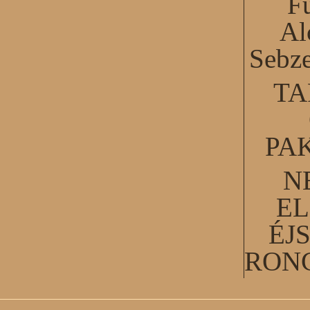
F
Al
Sebze
TA
PA
N
EL
ÉJ
RON