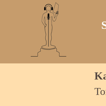
Ka
To