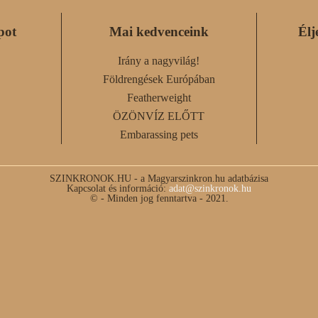
pot
Mai kedvenceink
Élj
Irány a nagyvilág!
Földrengések Európában
Featherweight
ÖZÖNVÍZ ELŐTT
Embarassing pets
SZINKRONOK.HU - a Magyarszinkron.hu adatbázisa
Kapcsolat és információ:
adat@szinkronok.hu
© - Minden jog fenntartva - 2021.