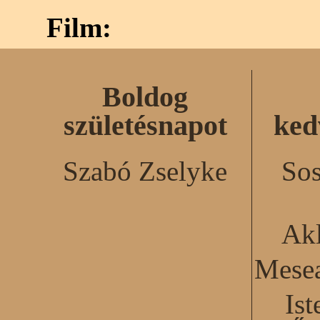
Film:
Boldog
születésnapot
ked
Szabó Zselyke
Sos
Akl
Mesea
Ist