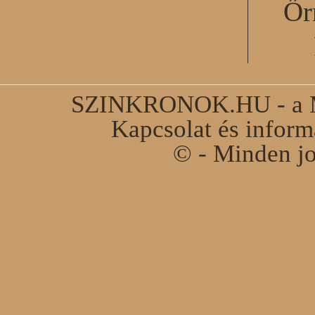
Őr
SZINKRONOK.HU - a Ma
Kapcsolat és infor
© - Minden jo