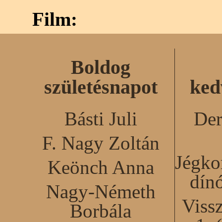
Film:
Boldog
születésnapot
ked
Básti Juli
Der
F. Nagy Zoltán
Jégko
Keönch Anna
dín
Nagy-Németh
Viss
Borbála