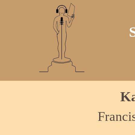
Ka
Franci