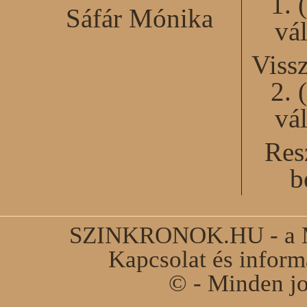
1. 
Sáfár Mónika
vál
Viss
2. 
vál
Res
b
SZINKRONOK.HU - a Ma
Kapcsolat és infor
© - Minden jo