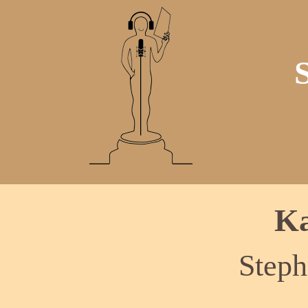
Ka
Step