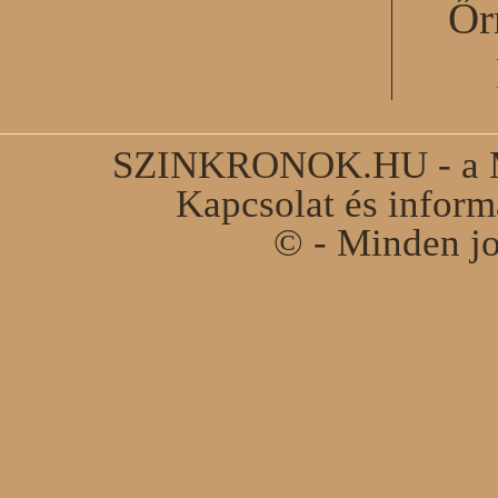
Őr
SZINKRONOK.HU - a Ma
Kapcsolat és infor
© - Minden jo