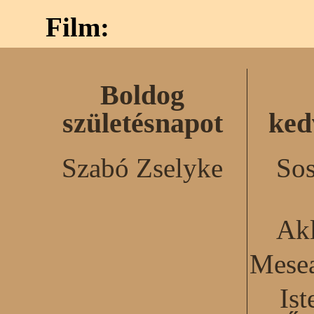
Film:
Boldog
születésnapot
ked
Szabó Zselyke
Sos
Akl
Mesea
Ist