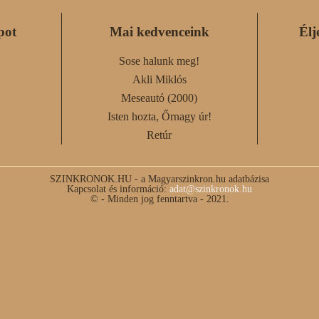
pot
Mai kedvenceink
Élj
Sose halunk meg!
Akli Miklós
Meseautó (2000)
Isten hozta, Őrnagy úr!
Retúr
SZINKRONOK.HU - a Magyarszinkron.hu adatbázisa
Kapcsolat és információ:
adat@szinkronok.hu
© - Minden jog fenntartva - 2021.