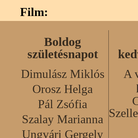
Film:
Boldog
születésnapot
ked
Dimulász Miklós
A 
Orosz Helga
C
Pál Zsófia
Szell
Szalay Marianna
Ungvári Gergely