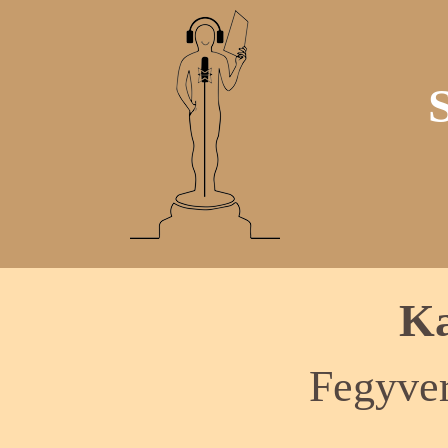
Ka
Fegyver