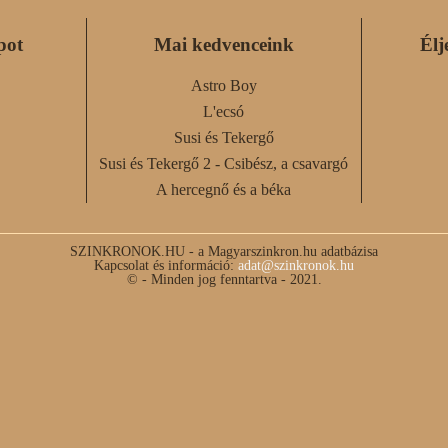
pot
Mai kedvenceink
Élj
Astro Boy
L'ecsó
Susi és Tekergő
Susi és Tekergő 2 - Csibész, a csavargó
A hercegnő és a béka
SZINKRONOK.HU - a Magyarszinkron.hu adatbázisa
Kapcsolat és információ:
adat@szinkronok.hu
© - Minden jog fenntartva - 2021.