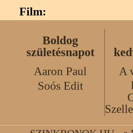
Film:
Boldog
születésnapot
ked
Aaron Paul
A 
Soós Edit
C
Szell