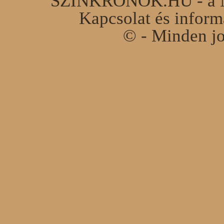
SZINKRONOK.HU - a Ma
Kapcsolat és infor
© - Minden jo