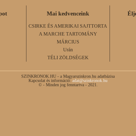
pot
Mai kedvenceink
Élj
CSIRKE ÉS AMERIKAI SAJTTORTA
A MARCHE TARTOMÁNY
MÁRCIUS
Urán
TÉLI ZÖLDSÉGEK
SZINKRONOK.HU - a Magyarszinkron.hu adatbázisa
Kapcsolat és információ:
adat@szinkronok.hu
© - Minden jog fenntartva - 2021.