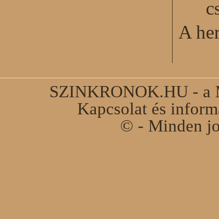
c
A he
SZINKRONOK.HU - a Ma
Kapcsolat és infor
© - Minden jo