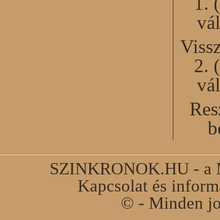
1. 
vál
Viss
2. 
vál
Res
b
SZINKRONOK.HU - a Ma
Kapcsolat és infor
© - Minden jo