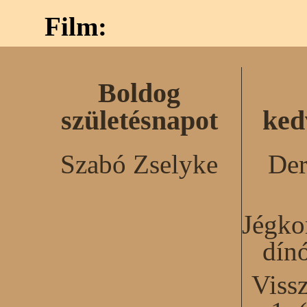
Film:
Boldog
születésnapot
ked
Szabó Zselyke
Der
Jégko
dín
Viss