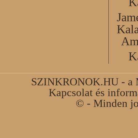
K
Jame
Kal
Am
K
SZINKRONOK.HU - a Ma
Kapcsolat és infor
© - Minden jo