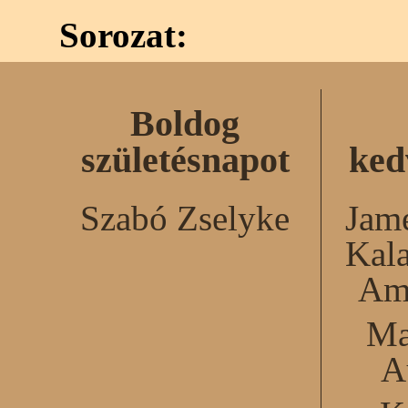
Sorozat:
Boldog
születésnapot
ked
Szabó Zselyke
Jame
Kal
Am
Ma
A