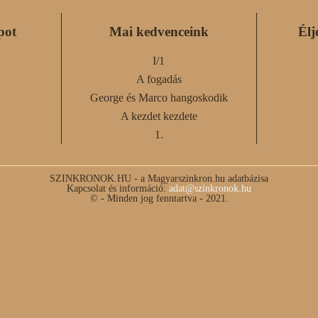
pot
Mai kedvenceink
Élj
I/1
A fogadás
George és Marco hangoskodik
A kezdet kezdete
1.
SZINKRONOK.HU - a Magyarszinkron.hu adatbázisa
Kapcsolat és információ:
adat@szinkronok.hu
© - Minden jog fenntartva - 2021.