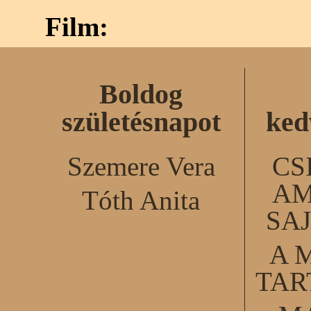
Film:
Boldog
születésnapot
ked
Szemere Vera
CS
AM
Tóth Anita
SA
A 
TA