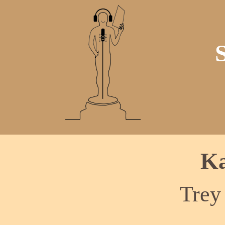
Ka
Trey