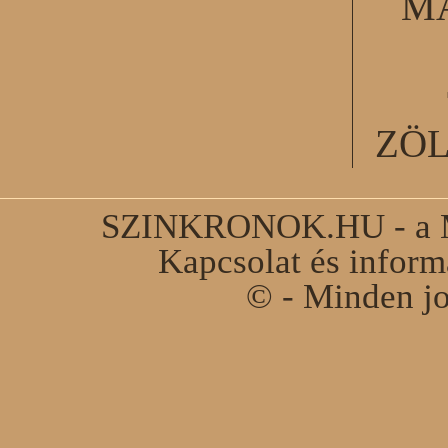
M
ZÖ
SZINKRONOK.HU - a Ma
Kapcsolat és infor
© - Minden jo