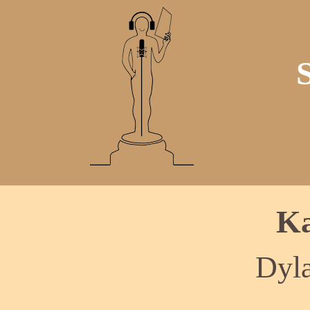
Ka
Dyl