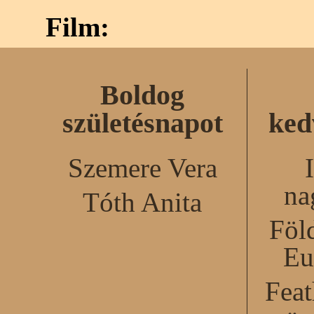
Film:
Boldog
születésnapot
ked
Szemere Vera
na
Tóth Anita
Föl
Eu
Feat