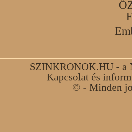
Ö
Emb
SZINKRONOK.HU - a Ma
Kapcsolat és infor
© - Minden jo