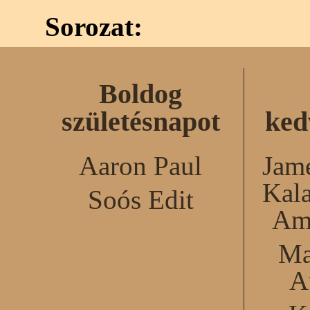
Sorozat:
Boldog
születésnapot
ked
Aaron Paul
Jame
Kal
Soós Edit
Am
Ma
A