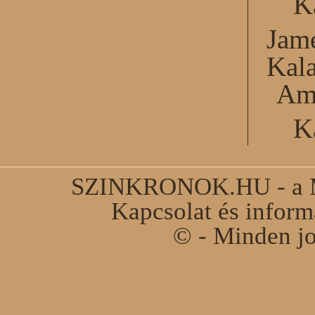
K
Jame
Kal
Am
K
SZINKRONOK.HU - a Ma
Kapcsolat és infor
© - Minden jo