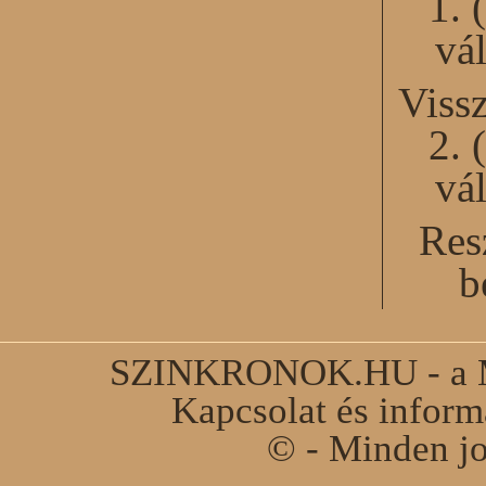
1. 
vál
Viss
2. 
vál
Res
b
SZINKRONOK.HU - a Ma
Kapcsolat és infor
© - Minden jo