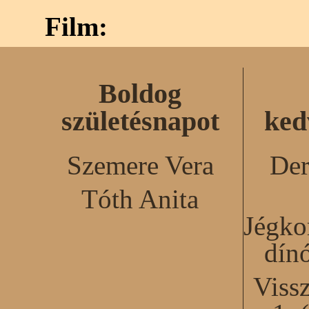
Film:
Boldog
születésnapot
ked
Szemere Vera
Der
Tóth Anita
Jégko
dín
Viss