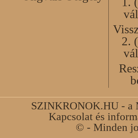
1. 
vál
Viss
2. 
vál
Res
b
SZINKRONOK.HU - a Ma
Kapcsolat és infor
© - Minden jo