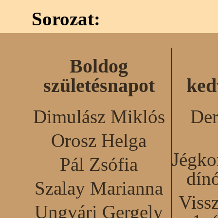
Sorozat:
Boldog
születésnapot
ked
Dimulász Miklós
Der
Orosz Helga
Jégko
Pál Zsófia
dín
Szalay Marianna
Viss
Ungvári Gergely