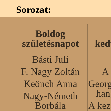
Sorozat:
Boldog
születésnapot
ked
Básti Juli
F. Nagy Zoltán
A 
Keönch Anna
Georg
han
Nagy-Németh
Borbála
A kez