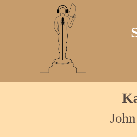
Ka
John