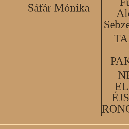
F
Sáfár Mónika
Al
Sebze
TA
PA
N
EL
ÉJ
RON