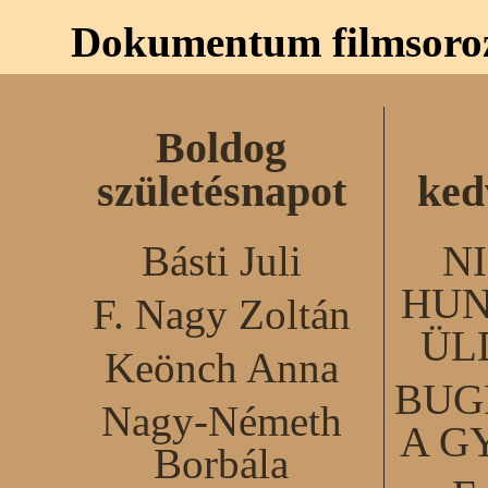
Dokumentum filmsoro
Boldog
születésnapot
ked
Básti Juli
N
HUN
F. Nagy Zoltán
ÜL
Keönch Anna
BUG
Nagy-Németh
A G
Borbála