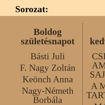
Sorozat:
Boldog
születésnapot
ked
Básti Juli
CS
AM
F. Nagy Zoltán
SA
Keönch Anna
A 
Nagy-Németh
TA
Borbála