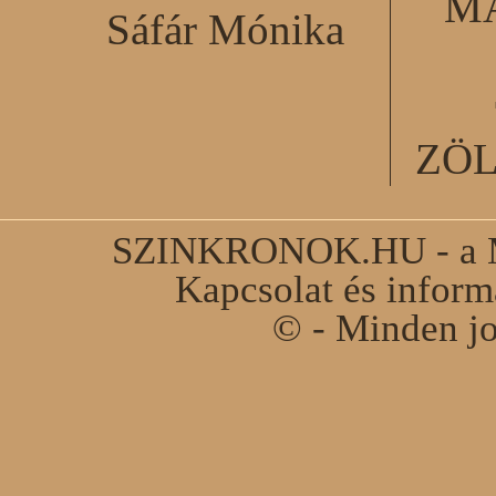
M
Sáfár Mónika
ZÖ
SZINKRONOK.HU - a Ma
Kapcsolat és infor
© - Minden jo