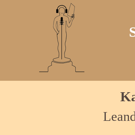
Ka
Leand