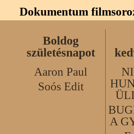
Dokumentum filmsoro
Boldog
születésnapot
ked
Aaron Paul
N
HUN
Soós Edit
ÜL
BUG
A G