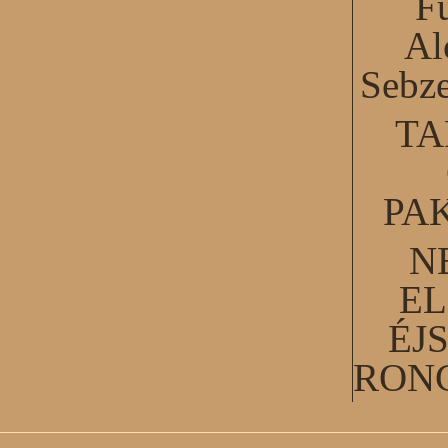
F
Al
Sebze
TA
PA
N
EL
ÉJ
RON