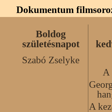
Dokumentum filmsoro
Boldog
születésnapot
ked
Szabó Zselyke
A 
Georg
han
A kez