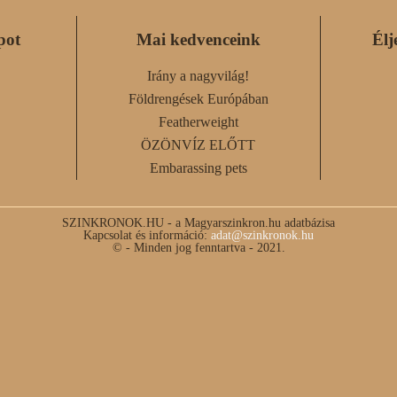
pot
Mai kedvenceink
Élj
Irány a nagyvilág!
Földrengések Európában
Featherweight
ÖZÖNVÍZ ELŐTT
Embarassing pets
SZINKRONOK.HU - a Magyarszinkron.hu adatbázisa
Kapcsolat és információ:
adat@szinkronok.hu
© - Minden jog fenntartva - 2021.