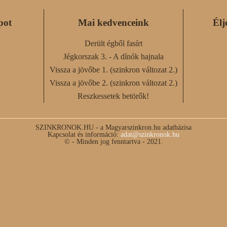
pot
Mai kedvenceink
Élj
Derült égből fasírt
Jégkorszak 3. - A dínók hajnala
Vissza a jövőbe 1. (szinkron változat 2.)
Vissza a jövőbe 2. (szinkron változat 2.)
Reszkessetek betörők!
SZINKRONOK.HU - a Magyarszinkron.hu adatbázisa
Kapcsolat és információ:
adat@szinkronok.hu
© - Minden jog fenntartva - 2021.