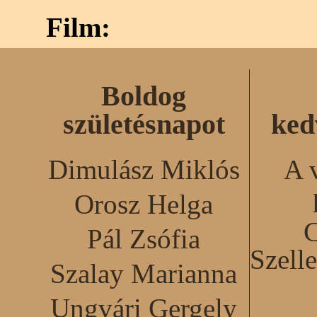
Film:
Boldog
születésnapot
ked
Dimulász Miklós
A 
Orosz Helga
C
Pál Zsófia
Szell
Szalay Marianna
Ungvári Gergely