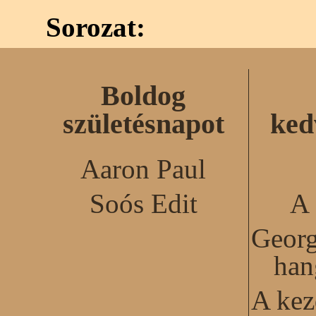
Sorozat:
Boldog
születésnapot
ked
Aaron Paul
Soós Edit
A 
Georg
han
A kez